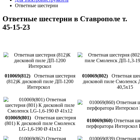
Ответные шестерни
Ответные шестерни в Ставрополе т.
45-15-23
010069(812)
Ответная шестерня
010069(802)
Ответная шес
(812)К дисковой пиле ДП-1200
дисковой пиле Смоленск 
Интерскол
40,5х15
010069(801)
Ответная шестерня
010069(860)
Ответная ше
(801) К дисковой пиле Смоленск
перфоратора Интерскол 
LG-1,6-190 Ø 41х12