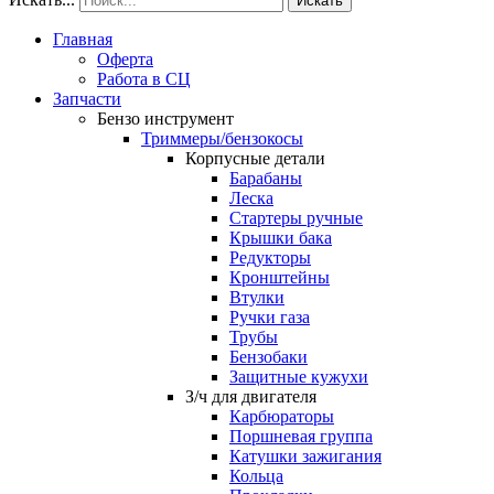
Искать
Главная
Оферта
Работа в СЦ
Запчасти
Бензо инструмент
Триммеры/бензокосы
Корпусные детали
Барабаны
Леска
Стартеры ручные
Крышки бака
Редукторы
Кронштейны
Втулки
Ручки газа
Трубы
Бензобаки
Защитные кужухи
З/ч для двигателя
Карбюраторы
Поршневая группа
Катушки зажигания
Кольца