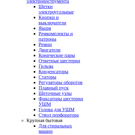
электроинструмента
Щетки
электроугольные
Кнопки и
выключатели
Якоря
Ремкомплекты и
патроны
Ремни
Двигатели
Конические пары
Ответные шестерни
Гильзы
Конденсаторы
Статоры
Регуляторы оборотов
Плавный пуск
Щеточные узлы
Фиксаторы шестерни
УШМ
Голова для УШМ
Ствол перфоратора
Крупная бытовая
Для стиральных
машин