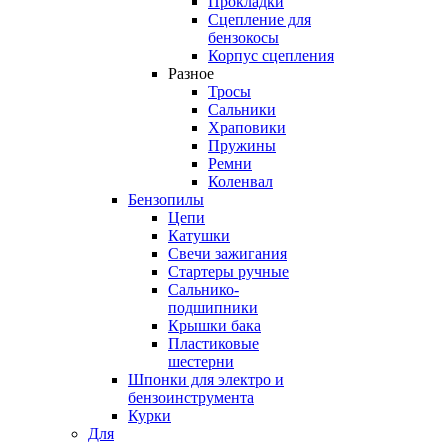
Прокладки
Сцепление для
бензокосы
Корпус сцепления
Разное
Тросы
Сальники
Храповики
Пружины
Ремни
Коленвал
Бензопилы
Цепи
Катушки
Свечи зажигания
Стартеры ручные
Сальнико-
подшипники
Крышки бака
Пластиковые
шестерни
Шпонки для электро и
бензоинструмента
Курки
Для