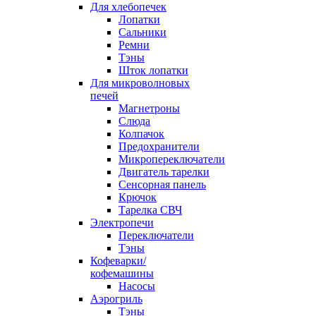
Для хлебопечек
Лопатки
Сальники
Ремни
Тэны
Шток лопатки
Для микроволновых
печей
Магнетроны
Слюда
Колпачок
Предохранители
Микропереключатели
Двигатель тарелки
Сенсорная панель
Крючок
Тарелка СВЧ
Электропечи
Переключатели
Тэны
Кофеварки/
кофемашины
Насосы
Аэрогриль
Тэны