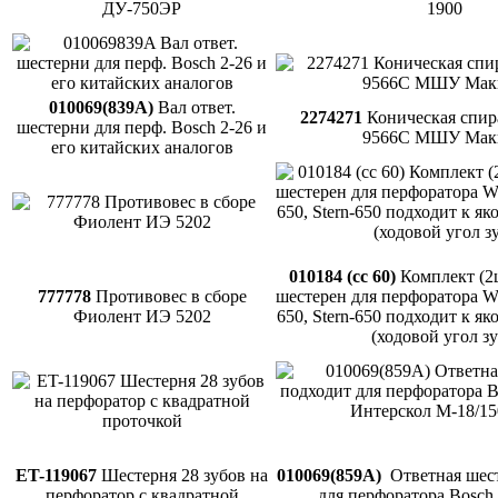
ДУ-750ЭР
1900
010069(839A)
Вал ответ.
2274271
Коническая спир
шестерни для перф. Bosch 2-26 и
9566С МШУ Маки
его китайских аналогов
010184 (сс 60)
Комплект (2ш
777778
Противовес в сборе
шестерен для перфоратора W
Фиолент ИЭ 5202
650, Stern-650 подходит к я
(ходовой угол з
ET-119067
Шестерня 28 зубов на
010069(859A)
Ответная шес
перфоратор с квадратной
для перфоратора Bosch