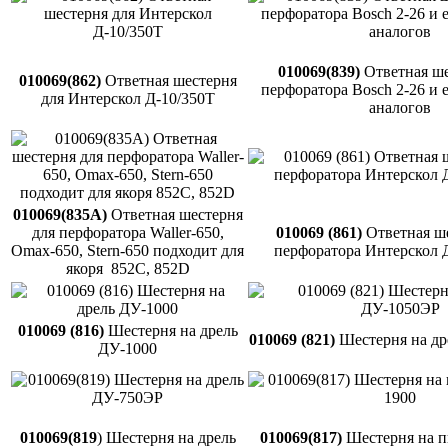
010069(839)
Ответная ше
010069(862)
Ответная шестерня
перфоратора Bosch 2-26 и 
для Интерскол Д-10/350Т
аналогов
010069(835A)
Ответная шестерня
для перфоратора Waller-650,
010069 (861)
Ответная ше
Omax-650, Stern-650 подходит для
перфоратора Интерскол 
якоря 852C, 852D
010069 (816)
Шестерня на дрель
010069 (821)
Шестерня на др
ДУ-1000
010069(819
) Шестерня на дрель
010069(817)
Шестерня на п