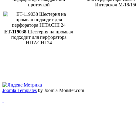
проточкой
Интерскол M-18/1
ET-119038
Шестерня на промвал
подходит для перфоратора
HITACHI 24
Наши партнеры:
СтавКомпСервис
,
ЗипДом
Joomla Templates
by Joomla-Monster.com