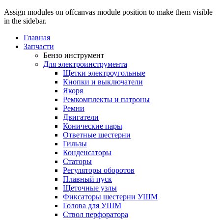
Assign modules on offcanvas module position to make them visible
in the sidebar.
Главная
Запчасти
Бензо инструмент
Для электроинструмента
Щетки электроугольные
Кнопки и выключатели
Якоря
Ремкомплекты и патроны
Ремни
Двигатели
Конические пары
Ответные шестерни
Гильзы
Конденсаторы
Статоры
Регуляторы оборотов
Плавный пуск
Щеточные узлы
Фиксаторы шестерни УШМ
Голова для УШМ
Ствол перфоратора